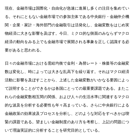
現在、金融市場は国際化・自由化が急速に進展し多くの注目を集めてい
る。それにともない金融市場での参加主体である中央銀行・金融仲介機
関・企業・家計・海外部門の金融取引は活発化し、金融変数をはじめ実
物経済に大きな影響を及ぼす。今日、ミクロ的な側面のみならずマクロ
経済の動向をみる上でも金融市場で展開される事象を正しく認識する必
要があると思われる。
日々の金融市場における需給均衡で金利・為替レート・株価等の金融変
数は変化し、時によっては大きな乱高下を繰り返す。それはマクロ経済
活動に影響を及ぼすことから、上述した金融変数がいかなる要因によっ
て説明することができるかは各国にとっての最重要課題である。またこ
れらの金融変数相互間の関係、および人々の生活水準に関連するマクロ
的な波及を分析する必要性も年々高まっている。さらに中央銀行による
金融政策の効果波及プロセスを分析し、どのような対応をすべきかは喫
緊の課題である。望ましい金融制度のあり方を考察し、上記の問題につ
いて理論実証的に分析することを研究目的としている。