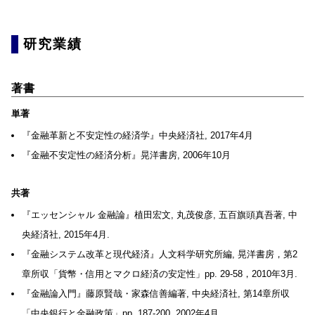
研究業績
著書
単著
『金融革新と不安定性の経済学』中央経済社, 2017年4月
『金融不安定性の経済分析』晃洋書房, 2006年10月
共著
『エッセンシャル 金融論』植田宏文, 丸茂俊彦, 五百旗頭真吾著, 中
央経済社, 2015年4月.
『金融システム改革と現代経済』人文科学研究所編, 晃洋書房，第2
章所収「貨幣・信用とマクロ経済の安定性」pp. 29-58，2010年3月.
『金融論入門』藤原賢哉・家森信善編著, 中央経済社, 第14章所収
「中央銀行と金融政策」pp. 187-200, 2002年4月.