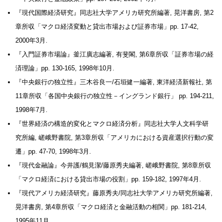
『現代国際経済研究』同志社大学アメリカ研究所編著, 晃洋書房, 第2
章所収「マクロ経済変動と貸出市場および証券市場」pp. 17-42,
2000年3月.
『入門証券市場論』釜江廣志編著, 有斐閣, 第6章所収「証券市場の経
済理論」pp. 130-165, 1998年10月.
『中央銀行の独立性』三木谷良一/石垣健一編著, 東洋経済新報社, 第
11章所収「各国中央銀行の独立性－イングランド銀行」 pp. 194-211,
1998年7月.
『世界経済の構造的変化とマクロ経済分析』同志社大学人文科学研
究所編, 嵯峨野書院, 第3章所収「アメリカにおける資産選択行動の変
遷」pp. 47-70, 1998年3月.
『現代金融論』今井護/鶴見潔/藤原秀夫編著, 嵯峨野書院, 第8章所収
「マクロ経済における貸出市場の役割」pp. 159-182, 1997年4月.
『現代アメリカ経済研究』藤原秀夫/同志社大学アメリカ研究所編著,
晃洋書房, 第4章所収「マクロ経済と金融活動の相関」pp. 181-214,
1995年11月.