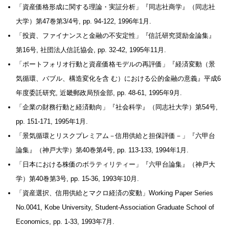
「資産価格形成に関する理論・実証分析」『同志社商学』（同志社
大学）第47巻第3/4号, pp. 94-122, 1996年1月.
「投資、ファイナンスと金融の不安定性」『信託研究奨励金論集』
第16号, 社団法人信託協会, pp. 32-42, 1995年11月.
「ポートフォリオ行動と資産価格モデルの再評価」『経済変動（景
気循環、バブル、構造変化を含 む）における公的金融の意義』平成6
年度委託研究, 近畿郵政局預金部, pp. 48-61, 1995年9月.
「企業の財務行動と経済動向」『社会科学』（同志社大学）第54号,
pp. 151-171, 1995年1月.
「景気循環とリスクプレミアム－信用供給と担保評価－」『六甲台
論集』（神戸大学）第40巻第4号, pp. 113-133, 1994年1月.
「日本における株価のボラティリティー」『六甲台論集』（神戸大
学）第40巻第3号, pp. 15-36, 1993年10月.
「資産選択、信用供給とマクロ経済の変動」Working Paper Series
No.0041, Kobe University, Student-Association Graduate School of
Economics, pp. 1-33, 1993年7月.