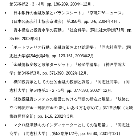
第56巻第2・3・4号, pp. 186-209, 2004年12月．
「日本銀行の金融政策とバランスシート」『京滋CPAニュース』
（日本公認会計士協会京滋会） 第358号, pp. 3-6, 2004年4月．
「資本構造と投資水準の変動」『社会科学』(同志社大学)第71号, pp.
35-66, 2003年8月.
「ポートフォリオ行動、金融政策および総需要」『同志社商学』(同
志社大学)第54巻第4号, pp. 123-151, 2003年2月.
「金融情報変数と政策ターゲット」『経済学論集』（神戸学院大
学）第34巻第3号, pp. 371-390, 2002年12月.
「機関投資家としての公的金融の役割と課題」『同志社商学』（同
志社大学）第54巻第1・2・3号, pp. 377-393, 2002年12月.
「財政投融資システムの運営における問題の所在と展望」『岐路に
立つ郵便貯金－郵便貯金の 新しいあり方を求めて』第1章所収（近畿
郵政局預金部）pp. 1-16, 2002年3月.
「マクロ経済動向のインディケーターとしての信用量」，『同志社
商学』（同志社大学）, 第52巻第1/2号, pp. 66-80, 2001年12月