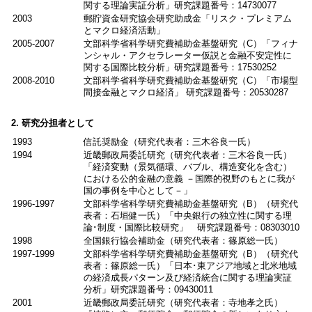
関する理論実証分析」研究課題番号：14730077
2003
郵貯資金研究協会研究助成金「リスク・プレミアム
とマクロ経済活動」
2005-2007
文部科学省科学研究費補助金基盤研究（C）「フィナ
ンシャル・アクセラレーター仮説と金融不安定性に
関する国際比較分析」研究課題番号：17530252
2008-2010
文部科学省科学研究費補助金基盤研究（C）「市場型
間接金融とマクロ経済」 研究課題番号：20530287
2. 研究分担者として
1993
信託奨励金（研究代表者：三木谷良一氏）
1994
近畿郵政局委託研究（研究代表者：三木谷良一氏）
「経済変動（景気循環、バブル、構造変化を含む）
における公的金融の意義 －国際的視野のもとに我が
国の事例を中心として－」
1996-1997
文部科学省科学研究費補助金基盤研究（B）（研究代
表者：石垣健一氏）「中央銀行の独立性に関する理
論･制度・国際比較研究」 研究課題番号：08303010
1998
全国銀行協会補助金（研究代表者：篠原総一氏）
1997-1999
文部科学省科学研究費補助金基盤研究（B）（研究代
表者：篠原総一氏）「日本･東アジア地域と北米地域
の経済成長パターン及び経済統合に関する理論実証
分析」研究課題番号：09430011
2001
近畿郵政局委託研究（研究代表者：寺地孝之氏）