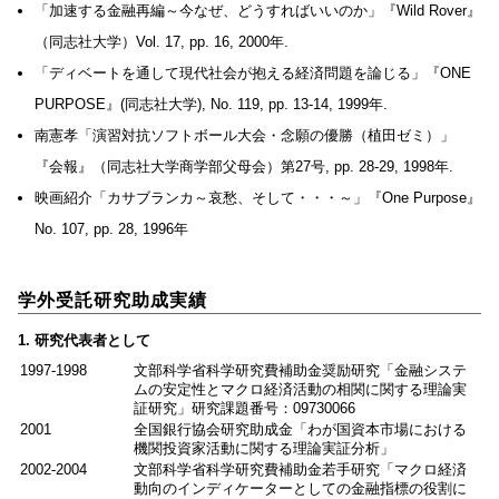
「加速する金融再編～今なぜ、どうすればいいのか」『Wild Rover』
（同志社大学）Vol. 17, pp. 16, 2000年.
「ディベートを通して現代社会が抱える経済問題を論じる」『ONE
PURPOSE』(同志社大学), No. 119, pp. 13-14, 1999年.
南憲孝「演習対抗ソフトボール大会・念願の優勝（植田ゼミ）」
『会報』（同志社大学商学部父母会）第27号, pp. 28-29, 1998年.
映画紹介「カサブランカ～哀愁、そして・・・～」『One Purpose』
No. 107, pp. 28, 1996年
学外受託研究助成実績
1. 研究代表者として
1997-1998
文部科学省科学研究費補助金奨励研究「金融システ
ムの安定性とマクロ経済活動の相関に関する理論実
証研究」研究課題番号：09730066
2001
全国銀行協会研究助成金「わが国資本市場における
機関投資家活動に関する理論実証分析」
2002-2004
文部科学省科学研究費補助金若手研究「マクロ経済
動向のインディケーターとしての金融指標の役割に