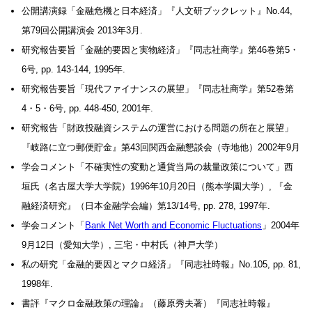
公開講演録「金融危機と日本経済」『人文研ブックレット』No.44,
第79回公開講演会 2013年3月.
研究報告要旨「金融的要因と実物経済」『同志社商学』第46巻第5・
6号, pp. 143-144, 1995年.
研究報告要旨「現代ファイナンスの展望」『同志社商学』第52巻第
4・5・6号, pp. 448-450, 2001年.
研究報告「財政投融資システムの運営における問題の所在と展望」
『岐路に立つ郵便貯金』第43回関西金融懇談会（寺地他）2002年9月
学会コメント「不確実性の変動と通貨当局の裁量政策について」西
垣氏（名古屋大学大学院）1996年10月20日（熊本学園大学）, 『金
融経済研究』（日本金融学会編）第13/14号, pp. 278, 1997年.
学会コメント「
Bank Net Worth and Economic Fluctuations
」2004年
9月12日（愛知大学）, 三宅・中村氏（神戸大学）
私の研究「金融的要因とマクロ経済」『同志社時報』No.105, pp. 81,
1998年.
書評『マクロ金融政策の理論』（藤原秀夫著）『同志社時報』